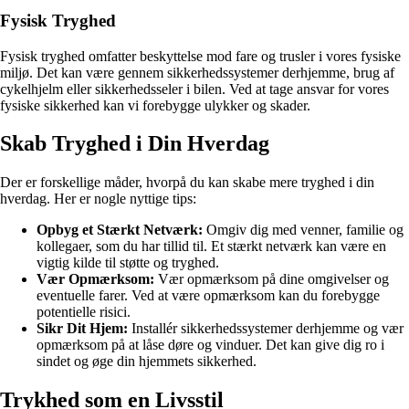
Fysisk Tryghed
Fysisk tryghed omfatter beskyttelse mod fare og trusler i vores fysiske
miljø. Det kan være gennem sikkerhedssystemer derhjemme, brug af
cykelhjelm eller sikkerhedsseler i bilen. Ved at tage ansvar for vores
fysiske sikkerhed kan vi forebygge ulykker og skader.
Skab Tryghed i Din Hverdag
Der er forskellige måder, hvorpå du kan skabe mere tryghed i din
hverdag. Her er nogle nyttige tips:
Opbyg et Stærkt Netværk:
Omgiv dig med venner, familie og
kollegaer, som du har tillid til. Et stærkt netværk kan være en
vigtig kilde til støtte og tryghed.
Vær Opmærksom:
Vær opmærksom på dine omgivelser og
eventuelle farer. Ved at være opmærksom kan du forebygge
potentielle risici.
Sikr Dit Hjem:
Installér sikkerhedssystemer derhjemme og vær
opmærksom på at låse døre og vinduer. Det kan give dig ro i
sindet og øge din hjemmets sikkerhed.
Trykhed som en Livsstil