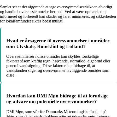
Samlet set er det afgørende at tage oversvømmelsesrisikoen alvorligt
og handle i overensstemmelse hermed. Ved at være opmærksom,
informeret og forberedt kan skader og farer minimeres, og sikkerheden
for lokalsamfundet sikres bedst muligt.
Hvad er årsagerne til oversvømmelser i områder
som Ulvshale, Roneklint og Lolland?
Oversvømmelser i disse områder kan skyldes forskellige
faktorer såsom kraftig regn, højvande, stormflod, digebrud eller
generel vandstigning. Disse faktorer kan bidrage til, at
vandstanden stiger og oversvømmer lavtliggende områder som
disse.
Hvordan kan DMI Møn bidrage til at forudsige
og advare om potentielle oversvømmelser?
DMI Møn, som står for Danmarks Meteorologiske Institut på
Møn, overvåger vejrforholdene nøje og udsender vejrprognoser