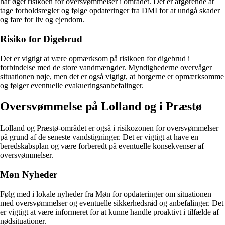
har øget risikoen for oversvømmelser i området. Det er afgørende at
tage forholdsregler og følge opdateringer fra DMI for at undgå skader
og fare for liv og ejendom.
Risiko for Digebrud
Det er vigtigt at være opmærksom på risikoen for digebrud i
forbindelse med de store vandmængder. Myndighederne overvåger
situationen nøje, men det er også vigtigt, at borgerne er opmærksomme
og følger eventuelle evakueringsanbefalinger.
Oversvømmelse på Lolland og i Præstø
Lolland og Præstø-området er også i risikozonen for oversvømmelser
på grund af de seneste vandstigninger. Det er vigtigt at have en
beredskabsplan og være forberedt på eventuelle konsekvenser af
oversvømmelser.
Møn Nyheder
Følg med i lokale nyheder fra Møn for opdateringer om situationen
med oversvømmelser og eventuelle sikkerhedsråd og anbefalinger. Det
er vigtigt at være informeret for at kunne handle proaktivt i tilfælde af
nødsituationer.