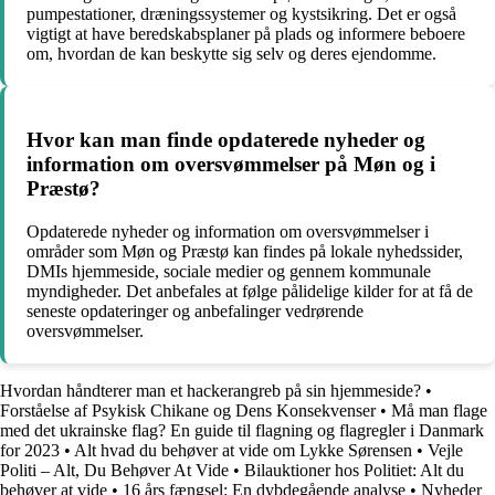
pumpestationer, dræningssystemer og kystsikring. Det er også
vigtigt at have beredskabsplaner på plads og informere beboere
om, hvordan de kan beskytte sig selv og deres ejendomme.
Hvor kan man finde opdaterede nyheder og
information om oversvømmelser på Møn og i
Præstø?
Opdaterede nyheder og information om oversvømmelser i
områder som Møn og Præstø kan findes på lokale nyhedssider,
DMIs hjemmeside, sociale medier og gennem kommunale
myndigheder. Det anbefales at følge pålidelige kilder for at få de
seneste opdateringer og anbefalinger vedrørende
oversvømmelser.
Hvordan håndterer man et hackerangreb på sin hjemmeside?
•
Forståelse af Psykisk Chikane og Dens Konsekvenser
•
Må man flage
med det ukrainske flag? En guide til flagning og flagregler i Danmark
for 2023
•
Alt hvad du behøver at vide om Lykke Sørensen
•
Vejle
Politi – Alt, Du Behøver At Vide
•
Bilauktioner hos Politiet: Alt du
behøver at vide
•
16 års fængsel: En dybdegående analyse
•
Nyheder