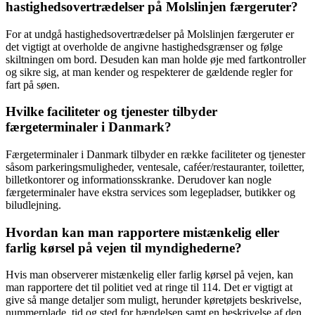
hastighedsovertrædelser på Molslinjen færgeruter?
For at undgå hastighedsovertrædelser på Molslinjen færgeruter er
det vigtigt at overholde de angivne hastighedsgrænser og følge
skiltningen om bord. Desuden kan man holde øje med fartkontroller
og sikre sig, at man kender og respekterer de gældende regler for
fart på søen.
Hvilke faciliteter og tjenester tilbyder
færgeterminaler i Danmark?
Færgeterminaler i Danmark tilbyder en række faciliteter og tjenester
såsom parkeringsmuligheder, ventesale, caféer/restauranter, toiletter,
billetkontorer og informationsskranke. Derudover kan nogle
færgeterminaler have ekstra services som legepladser, butikker og
biludlejning.
Hvordan kan man rapportere mistænkelig eller
farlig kørsel på vejen til myndighederne?
Hvis man observerer mistænkelig eller farlig kørsel på vejen, kan
man rapportere det til politiet ved at ringe til 114. Det er vigtigt at
give så mange detaljer som muligt, herunder køretøjets beskrivelse,
nummerplade, tid og sted for hændelsen samt en beskrivelse af den