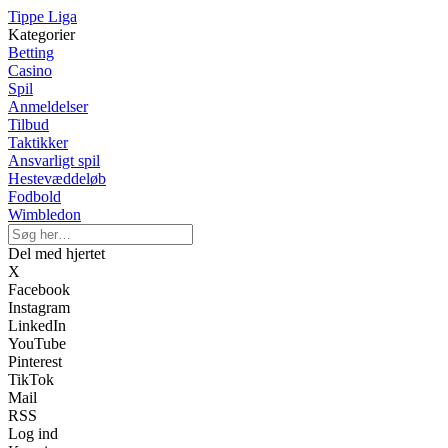
Tippe Liga
Kategorier
Betting
Casino
Spil
Anmeldelser
Tilbud
Taktikker
Ansvarligt spil
Hestevæddeløb
Fodbold
Wimbledon
Del med hjertet
X
Facebook
Instagram
LinkedIn
YouTube
Pinterest
TikTok
Mail
RSS
Log ind