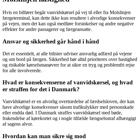
Hvis en bilfører begår vanvidskørsel på vej til eller fra Molslinjen
færgeterminal, kan dette ikke kun resultere i alvorlige konsekvenser
på vejen, men det kan også medføre forsinkelser og andre negative
effekter for andre passagerer og færgeansatte.
Ansvar og sikkerhed går hånd i hånd
Det er essentielt, at alle bilister udviser ansvarlig adfærd på vejene
og om bord på færgen. Sikkerhed bør altid prioriteres over hastighed
og risikable kørselsmanøvrer for at sikre en tryg og problemfri rejse
for alle involverede.
Hvad er konsekvenserne af vanvidskørsel, og hvad
er straffen for det i Danmark?
Vanvidskørsel er en alvorlig overtrædelse af færdselsloven, der kan
have alvorlige konsekvenser såsom trafikulykker med personskade
eller endda død. I Danmark straffes vanvidskørsel med bøde,
frakendelse af kørekortet og i nogle tilfælde fængselsstraf afhængigt
af sagens alvor.
Hvordan kan man sikre sig mod