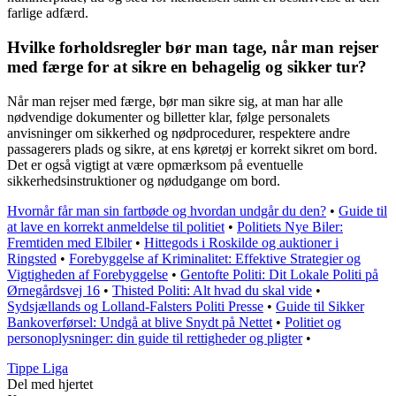
farlige adfærd.
Hvilke forholdsregler bør man tage, når man rejser
med færge for at sikre en behagelig og sikker tur?
Når man rejser med færge, bør man sikre sig, at man har alle
nødvendige dokumenter og billetter klar, følge personalets
anvisninger om sikkerhed og nødprocedurer, respektere andre
passagerers plads og sikre, at ens køretøj er korrekt sikret om bord.
Det er også vigtigt at være opmærksom på eventuelle
sikkerhedsinstruktioner og nødudgange om bord.
Hvornår får man sin fartbøde og hvordan undgår du den?
•
Guide til
at lave en korrekt anmeldelse til politiet
•
Politiets Nye Biler:
Fremtiden med Elbiler
•
Hittegods i Roskilde og auktioner i
Ringsted
•
Forebyggelse af Kriminalitet: Effektive Strategier og
Vigtigheden af Forebyggelse
•
Gentofte Politi: Dit Lokale Politi på
Ørnegårdsvej 16
•
Thisted Politi: Alt hvad du skal vide
•
Sydsjællands og Lolland-Falsters Politi Presse
•
Guide til Sikker
Bankoverførsel: Undgå at blive Snydt på Nettet
•
Politiet og
personoplysninger: din guide til rettigheder og pligter
•
Tippe Liga
Del med hjertet