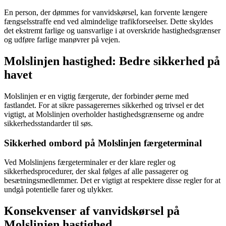
En person, der dømmes for vanvidskørsel, kan forvente længere
fængselsstraffe end ved almindelige trafikforseelser. Dette skyldes
det ekstremt farlige og uansvarlige i at overskride hastighedsgrænser
og udføre farlige manøvrer på vejen.
Molslinjen hastighed: Bedre sikkerhed på
havet
Molslinjen er en vigtig færgerute, der forbinder øerne med
fastlandet. For at sikre passagerernes sikkerhed og trivsel er det
vigtigt, at Molslinjen overholder hastighedsgrænserne og andre
sikkerhedsstandarder til søs.
Sikkerhed ombord på Molslinjen færgeterminal
Ved Molslinjens færgeterminaler er der klare regler og
sikkerhedsprocedurer, der skal følges af alle passagerer og
besætningsmedlemmer. Det er vigtigt at respektere disse regler for at
undgå potentielle farer og ulykker.
Konsekvenser af vanvidskørsel på
Molslinjen hastighed