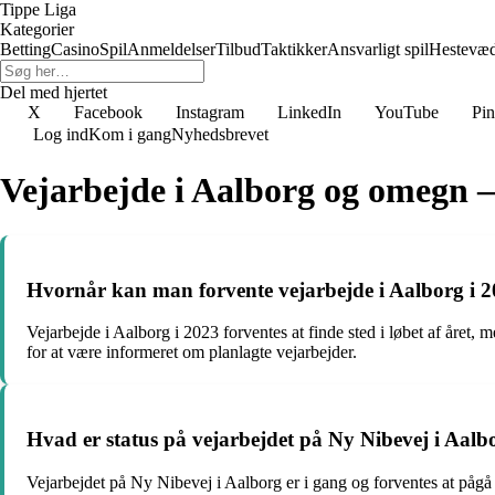
Tippe Liga
Kategorier
Betting
Casino
Spil
Anmeldelser
Tilbud
Taktikker
Ansvarligt spil
Hestevæ
Del med hjertet
X
Facebook
Instagram
LinkedIn
YouTube
Pin
Log ind
Kom i gang
Nyhedsbrevet
Vejarbejde i Aalborg og omegn – 
Hvornår kan man forvente vejarbejde i Aalborg i 
Vejarbejde i Aalborg i 2023 forventes at finde sted i løbet af året,
for at være informeret om planlagte vejarbejder.
Hvad er status på vejarbejdet på Ny Nibevej i Aalb
Vejarbejdet på Ny Nibevej i Aalborg er i gang og forventes at pågå