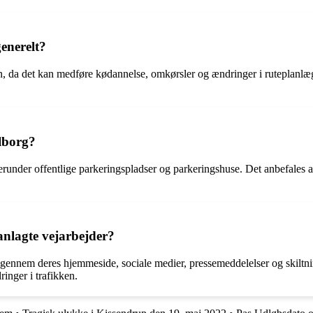
enerelt?
n, da det kan medføre kødannelse, omkørsler og ændringer i ruteplanlægn
lborg?
erunder offentlige parkeringspladser og parkeringshuse. Det anbefales
lagte vejarbejder?
nem deres hjemmeside, sociale medier, pressemeddelelser og skiltning
inger i trafikken.