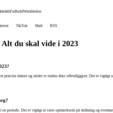
ddeløb
Fodbold
Wimbledon
terest
TikTok
Mail
RSS
Alt du skal vide i 2023
2023?
 men præcise datoer og steder er endnu ikke offentliggjort. Det er vigti
org?
 i en periode. Det er vigtigt at være opmærksom på skiltning og eventue