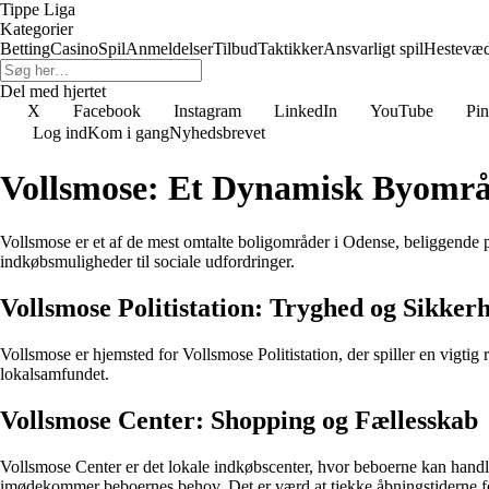
Tippe Liga
Kategorier
Betting
Casino
Spil
Anmeldelser
Tilbud
Taktikker
Ansvarligt spil
Hestevæ
Del med hjertet
X
Facebook
Instagram
LinkedIn
YouTube
Pin
Log ind
Kom i gang
Nyhedsbrevet
Vollsmose: Et Dynamisk Byområ
Vollsmose er et af de mest omtalte boligområder i Odense, beliggende p
indkøbsmuligheder til sociale udfordringer.
Vollsmose Politistation: Tryghed og Sikker
Vollsmose er hjemsted for Vollsmose Politistation, der spiller en vigtig ro
lokalsamfundet.
Vollsmose Center: Shopping og Fællesskab
Vollsmose Center er det lokale indkøbscenter, hvor beboerne kan handl
imødekommer beboernes behov. Det er værd at tjekke åbningstiderne for