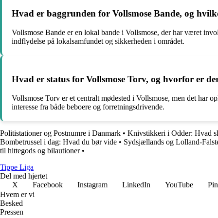
Hvad er baggrunden for Vollsmose Bande, og hvilken
Vollsmose Bande er en lokal bande i Vollsmose, der har været involve
indflydelse på lokalsamfundet og sikkerheden i området.
Hvad er status for Vollsmose Torv, og hvorfor er d
Vollsmose Torv er et centralt mødested i Vollsmose, men det har op
interesse fra både beboere og forretningsdrivende.
Politistationer og Postnumre i Danmark
•
Knivstikkeri i Odder: Hvad s
Bombetrussel i dag: Hvad du bør vide
•
Sydsjællands og Lolland-Falste
til hittegods og bilautioner
•
Tippe Liga
Del med hjertet
X
Facebook
Instagram
LinkedIn
YouTube
Pin
Hvem er vi
Besked
Pressen