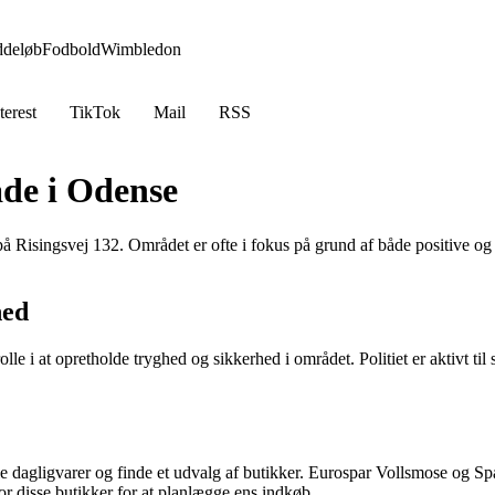
ddeløb
Fodbold
Wimbledon
terest
TikTok
Mail
RSS
de i Odense
å Risingsvej 132. Området er ofte i fokus på grund af både positive og
hed
lle i at opretholde tryghed og sikkerhed i området. Politiet er aktivt til 
e dagligvarer og finde et udvalg af butikker. Eurospar Vollsmose og S
 disse butikker for at planlægge ens indkøb.