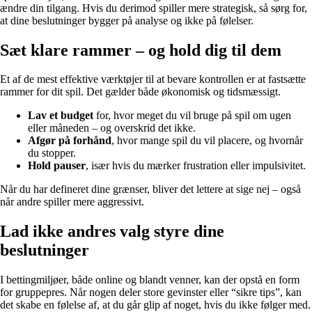
ændre din tilgang. Hvis du derimod spiller mere strategisk, så sørg for,
at dine beslutninger bygger på analyse og ikke på følelser.
Sæt klare rammer – og hold dig til dem
Et af de mest effektive værktøjer til at bevare kontrollen er at fastsætte
rammer for dit spil. Det gælder både økonomisk og tidsmæssigt.
Lav et budget
for, hvor meget du vil bruge på spil om ugen
eller måneden – og overskrid det ikke.
Afgør på forhånd
, hvor mange spil du vil placere, og hvornår
du stopper.
Hold pauser
, især hvis du mærker frustration eller impulsivitet.
Når du har defineret dine grænser, bliver det lettere at sige nej – også
når andre spiller mere aggressivt.
Lad ikke andres valg styre dine
beslutninger
I bettingmiljøer, både online og blandt venner, kan der opstå en form
for gruppepres. Når nogen deler store gevinster eller “sikre tips”, kan
det skabe en følelse af, at du går glip af noget, hvis du ikke følger med.