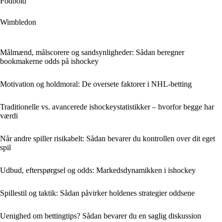
Fodbold
Wimbledon
Målmænd, målscorere og sandsynligheder: Sådan beregner
bookmakerne odds på ishockey
Motivation og holdmoral: De oversete faktorer i NHL-betting
Traditionelle vs. avancerede ishockeystatistikker – hvorfor begge har
værdi
Når andre spiller risikabelt: Sådan bevarer du kontrollen over dit eget
spil
Udbud, efterspørgsel og odds: Markedsdynamikken i ishockey
Spillestil og taktik: Sådan påvirker holdenes strategier oddsene
Uenighed om bettingtips? Sådan bevarer du en saglig diskussion