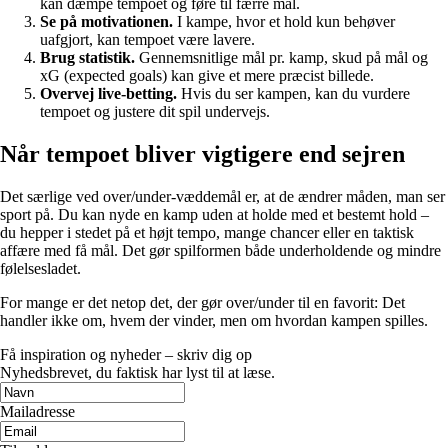
kan dæmpe tempoet og føre til færre mål.
Se på motivationen.
I kampe, hvor et hold kun behøver
uafgjort, kan tempoet være lavere.
Brug statistik.
Gennemsnitlige mål pr. kamp, skud på mål og
xG (expected goals) kan give et mere præcist billede.
Overvej live-betting.
Hvis du ser kampen, kan du vurdere
tempoet og justere dit spil undervejs.
Når tempoet bliver vigtigere end sejren
Det særlige ved over/under-væddemål er, at de ændrer måden, man ser
sport på. Du kan nyde en kamp uden at holde med et bestemt hold –
du hepper i stedet på et højt tempo, mange chancer eller en taktisk
affære med få mål. Det gør spilformen både underholdende og mindre
følelsesladet.
For mange er det netop det, der gør over/under til en favorit: Det
handler ikke om, hvem der vinder, men om hvordan kampen spilles.
Få inspiration og nyheder – skriv dig op
Nyhedsbrevet, du faktisk har lyst til at læse.
Mailadresse