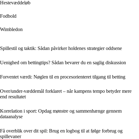
Hestevæddeløb
Fodbold
Wimbledon
Spillestil og taktik: Sådan påvirker holdenes strategier oddsene
Uenighed om bettingtips? Sådan bevarer du en saglig diskussion
Forventet værdi: Nøglen til en procesorienteret tilgang til betting
Over/under-væddemål forklaret – når kampens tempo betyder mere
end resultatet
Korrelation i sport: Opdag mønstre og sammenhænge gennem
dataanalyse
Få overblik over dit spil: Brug en logbog til at følge forbrug og
spillevaner