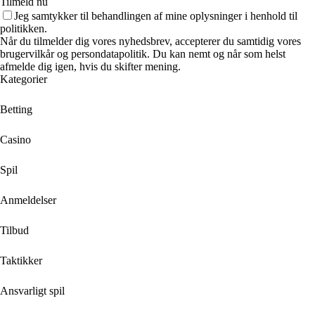
Tilmeld nu
Jeg samtykker til behandlingen af mine oplysninger i henhold til
politikken.
Når du tilmelder dig vores nyhedsbrev, accepterer du samtidig vores
brugervilkår og persondatapolitik. Du kan nemt og når som helst
afmelde dig igen, hvis du skifter mening.
Kategorier
Betting
Casino
Spil
Anmeldelser
Tilbud
Taktikker
Ansvarligt spil