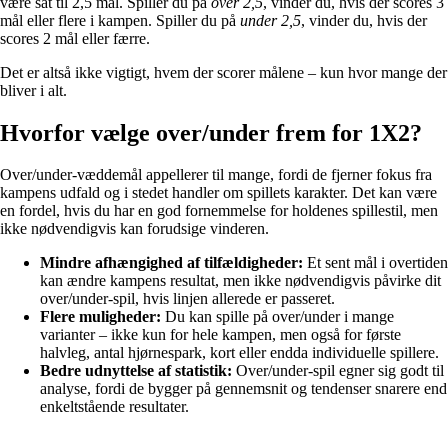
være sat til 2,5 mål. Spiller du på
over 2,5
, vinder du, hvis der scores 3
mål eller flere i kampen. Spiller du på
under 2,5
, vinder du, hvis der
scores 2 mål eller færre.
Det er altså ikke vigtigt, hvem der scorer målene – kun hvor mange der
bliver i alt.
Hvorfor vælge over/under frem for 1X2?
Over/under-væddemål appellerer til mange, fordi de fjerner fokus fra
kampens udfald og i stedet handler om spillets karakter. Det kan være
en fordel, hvis du har en god fornemmelse for holdenes spillestil, men
ikke nødvendigvis kan forudsige vinderen.
Mindre afhængighed af tilfældigheder:
Et sent mål i overtiden
kan ændre kampens resultat, men ikke nødvendigvis påvirke dit
over/under-spil, hvis linjen allerede er passeret.
Flere muligheder:
Du kan spille på over/under i mange
varianter – ikke kun for hele kampen, men også for første
halvleg, antal hjørnespark, kort eller endda individuelle spillere.
Bedre udnyttelse af statistik:
Over/under-spil egner sig godt til
analyse, fordi de bygger på gennemsnit og tendenser snarere end
enkeltstående resultater.