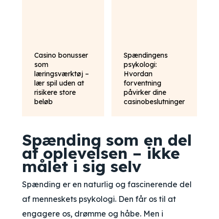
Casino bonusser
Spændingens
som
psykologi:
læringsværktøj –
Hvordan
lær spil uden at
forventning
risikere store
påvirker dine
beløb
casinobeslutninger
Spænding som en del
af oplevelsen – ikke
målet i sig selv
Spænding er en naturlig og fascinerende del
af menneskets psykologi. Den får os til at
engagere os, drømme og håbe. Men i