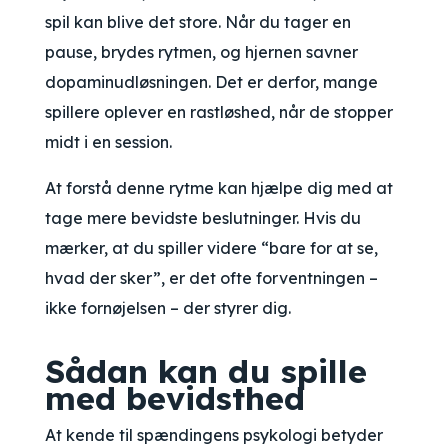
spil kan blive det store. Når du tager en
pause, brydes rytmen, og hjernen savner
dopaminudløsningen. Det er derfor, mange
spillere oplever en rastløshed, når de stopper
midt i en session.
At forstå denne rytme kan hjælpe dig med at
tage mere bevidste beslutninger. Hvis du
mærker, at du spiller videre “bare for at se,
hvad der sker”, er det ofte forventningen –
ikke fornøjelsen – der styrer dig.
Sådan kan du spille
med bevidsthed
At kende til spændingens psykologi betyder