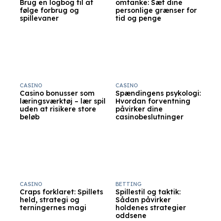
Brug en logbog til at
omtanke: Sæt dine
følge forbrug og
personlige grænser for
spillevaner
tid og penge
CASINO
CASINO
Casino bonusser som
Spændingens psykologi:
læringsværktøj – lær spil
Hvordan forventning
uden at risikere store
påvirker dine
beløb
casinobeslutninger
CASINO
BETTING
Craps forklaret: Spillets
Spillestil og taktik:
held, strategi og
Sådan påvirker
terningernes magi
holdenes strategier
oddsene