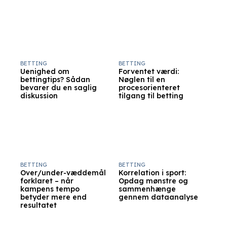
BETTING
BETTING
Uenighed om
Forventet værdi:
bettingtips? Sådan
Nøglen til en
bevarer du en saglig
procesorienteret
diskussion
tilgang til betting
BETTING
BETTING
Over/under-væddemål
Korrelation i sport:
forklaret – når
Opdag mønstre og
kampens tempo
sammenhænge
betyder mere end
gennem dataanalyse
resultatet