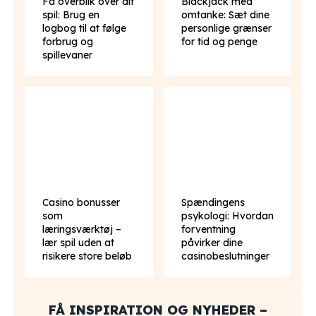
Få overblik over dit
Blackjack med
spil: Brug en
omtanke: Sæt dine
logbog til at følge
personlige grænser
forbrug og
for tid og penge
spillevaner
Casino bonusser
Spændingens
som
psykologi: Hvordan
læringsværktøj –
forventning
lær spil uden at
påvirker dine
risikere store beløb
casinobeslutninger
FÅ INSPIRATION OG NYHEDER –