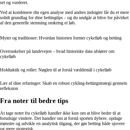
set og vurderet.
Ved at kombinere din egen analyse med andres indsigter får du et mere
solidt grundlag for dine bettingtips – og du undgår at blive for påvirket
af den generelle stemning omkring et løb.
Myter og traditioner: Hvordan historien former cykelløb og betting
Overraskelser på landevejen – hvad historiske data afslører om
cykelløb
Holdtaktik og roller: Nøglen til at forstå væddemål i cykelløb
Lær af dine erfaringer: Skab en robust cykling-bettingstrategi gennem
refleksion
Fra noter til bedre tips
At tage noter fra cykelløb handler ikke kun om at blive bedre til at
forudsige vindere. Det handler om at forstå sporten dybere, opdage
mønstre og udvikle en analytisk tilgang, der gør betting både sjovere
og mere strategisk.