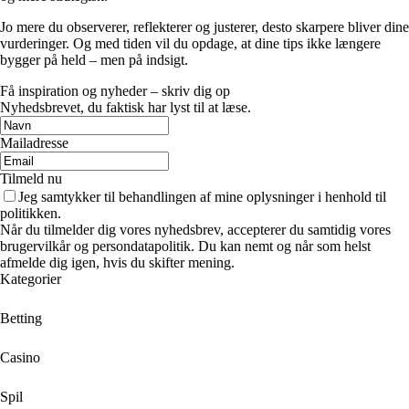
Jo mere du observerer, reflekterer og justerer, desto skarpere bliver dine
vurderinger. Og med tiden vil du opdage, at dine tips ikke længere
bygger på held – men på indsigt.
Få inspiration og nyheder – skriv dig op
Nyhedsbrevet, du faktisk har lyst til at læse.
Mailadresse
Tilmeld nu
Jeg samtykker til behandlingen af mine oplysninger i henhold til
politikken.
Når du tilmelder dig vores nyhedsbrev, accepterer du samtidig vores
brugervilkår og persondatapolitik. Du kan nemt og når som helst
afmelde dig igen, hvis du skifter mening.
Kategorier
Betting
Casino
Spil