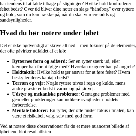
har tendens til at falde tilbage på stigninger? Hvilke hold kontrollerer
feltet bedst? Over tid bliver dine noter en slags “håndbog” over ryttere
og hold, som du kan trække på, når du skal vurdere odds og
sandsynligheder.
Hvad du bør notere under løbet
Det er ikke nødvendigt at skrive alt ned – men fokuser på de elementer,
der ofte påvirker udfaldet af et løb:
Rytternes form og adfærd:
Ser en rytter stærk ud, eller
kæmper han for at følge med? Hvordan reagerer han på angreb?
Holdtaktik:
Hvilke hold tager ansvar for at føre feltet? Hvem
beskytter deres kaptajn bedst?
Terræn og vejr:
Nogle ryttere trives i regn og kulde, mens
andre præsterer bedst i varme og på tør vej.
Udstyr og mekaniske problemer:
Gentagne problemer med
gear eller punkteringer kan indikere svagheder i holdets
forberedelse.
Mentale faktorer:
En rytter, der ofte mister fokus i finalen, kan
være et risikabelt valg, selv med god form.
Ved at notere disse observationer får du et mere nuanceret billede af
løbet end blot resultatlisten.