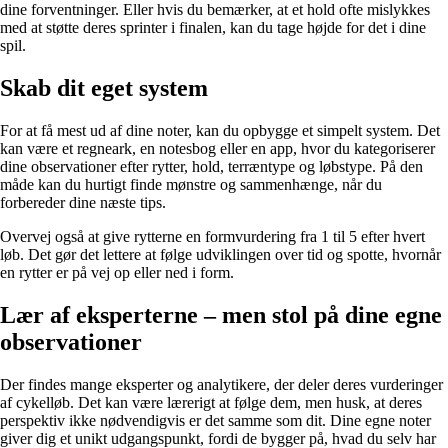
dine forventninger. Eller hvis du bemærker, at et hold ofte mislykkes
med at støtte deres sprinter i finalen, kan du tage højde for det i dine
spil.
Skab dit eget system
For at få mest ud af dine noter, kan du opbygge et simpelt system. Det
kan være et regneark, en notesbog eller en app, hvor du kategoriserer
dine observationer efter rytter, hold, terræntype og løbstype. På den
måde kan du hurtigt finde mønstre og sammenhænge, når du
forbereder dine næste tips.
Overvej også at give rytterne en formvurdering fra 1 til 5 efter hvert
løb. Det gør det lettere at følge udviklingen over tid og spotte, hvornår
en rytter er på vej op eller ned i form.
Lær af eksperterne – men stol på dine egne
observationer
Der findes mange eksperter og analytikere, der deler deres vurderinger
af cykelløb. Det kan være lærerigt at følge dem, men husk, at deres
perspektiv ikke nødvendigvis er det samme som dit. Dine egne noter
giver dig et unikt udgangspunkt, fordi de bygger på, hvad du selv har