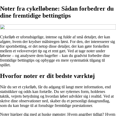
Noter fra cykelløbene: Sådan forbedrer du
dine fremtidige bettingtips
Cykelløb er uforudsigelige, intense og fulde af små detaljer, der kan
afgøre, hvem der krydser målstregen først. For den, der interesserer sig
for sportsbetting, er det netop disse detaljer, der kan gøre forskellen
mellem et velovervejet tip og et rent gæt. Ved at tage noter under
løbene – og analysere dem bagefter – kan du gradvist forbedre dine
fremtidige bettingtips og opbygge en mere systematisk tilgang til
spillet.
Hvorfor noter er dit bedste værktøj
Når du ser et cykelløb, får du adgang til langt mere information, end
statistikker og odds kan fortælle. Du ser rytternes form, holdenes
taktik, vejrets betydning og hvordan løbet udvikler sig i realtid. Ved at
skrive dine observationer ned, skaber du et personligt datagrundlag,
som du kan bruge til at forudsige fremtidige præstationer.
Noter hjælper dig med at huske mønstre: Hvem angriber tidligt? Hvem