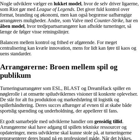
Nogle udviklere vælger en
lukket model
, hvor de selv driver ligaerne,
som Riot gør med
League of Legends
. Det giver fuld kontrol over
format, branding og økonomi, men kan også begrænse uafhængige
arrangørers muligheder. Andre, som Valve med
Counter-Strike
, har en
åben model
, hvor tredjepartsarrangører kan afholde turneringer, så
længe de følger visse retningslinjer.
Balancen mellem kontrol og frihed er afgørende. For meget
centralisering kan kvæle innovation, mens for lidt kan føre til kaos og
uens standarder.
Arrangørerne: Broen mellem spil og
publikum
Turneringsarrangører som ESL, BLAST og DreamHack spiller en
nøglerolle i at omsætte spiludviklernes visioner til konkrete oplevelser.
De står for alt fra produktion og markedsføring til logistik og
spillerhåndtering. Deres succes afhænger af evnen til at skabe både
sportslig spænding og underholdning, der appellerer til fans.
Et godt samarbejde med udviklerne handler om
gensidig tillid
.
Arrangørerne skal have adgang til spillets tekniske ressourcer og
opdateringer, mens udviklerne skal kunne stole på, at turneringerne
repræsenterer deres brand på en professionel måde. Når det lykkes,