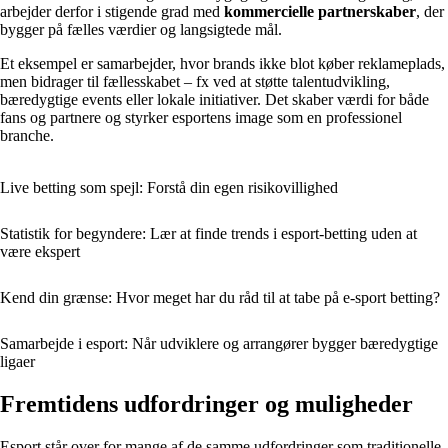
arbejder derfor i stigende grad med
kommercielle partnerskaber
, der
bygger på fælles værdier og langsigtede mål.
Et eksempel er samarbejder, hvor brands ikke blot køber reklameplads,
men bidrager til fællesskabet – fx ved at støtte talentudvikling,
bæredygtige events eller lokale initiativer. Det skaber værdi for både
fans og partnere og styrker esportens image som en professionel
branche.
Live betting som spejl: Forstå din egen risikovillighed
Statistik for begyndere: Lær at finde trends i esport-betting uden at
være ekspert
Kend din grænse: Hvor meget har du råd til at tabe på e-sport betting?
Samarbejde i esport: Når udviklere og arrangører bygger bæredygtige
ligaer
Fremtidens udfordringer og muligheder
Esport står over for mange af de samme udfordringer som traditionelle