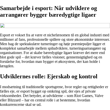
Samarbejde i esport: Når udviklere og
arrangører bygger bæredygtige ligaer
Esport er vokset fra at være et nichefænomen til en global industri med
millioner af fans, professionelle spillere og store økonomiske interesser.
Men bag de spektakulære turneringer og høje præmiepuljer ligger et
komplekst samarbejde mellem spiludviklere, turneringsarrangører og
organisationer. For at skabe bæredygtige ligaer kræver det mere end
blot gode spil – det kræver fælles visioner, gennemsigtighed og en
forståelse for, hvordan man bygger et økosystem, der kan holde i
længden.
Udviklernes rolle: Ejerskab og kontrol
I modsætning til traditionelle sportsgrene, hvor regler og rettigheder er
fælles eje, er esport bygget op omkring spil, der ejes af private
virksomheder. Det betyder, at udviklerne – som Riot Games, Valve
eller Blizzard – har en central rolle i at bestemme, hvordan
konkurrencerne skal se ud.