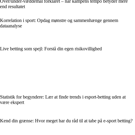
Over/under-væddemål forklaret – når kampens tempo betyder mere
end resultatet
Korrelation i sport: Opdag mønstre og sammenhænge gennem
dataanalyse
Live betting som spejl: Forstå din egen risikovillighed
Statistik for begyndere: Lær at finde trends i esport-betting uden at
være ekspert
Kend din grænse: Hvor meget har du råd til at tabe på e-sport betting?