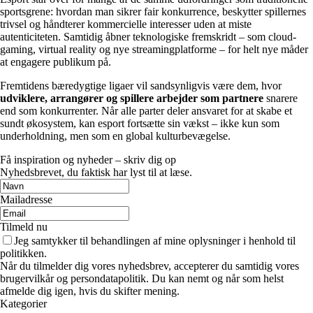
sportsgrene: hvordan man sikrer fair konkurrence, beskytter spillernes
trivsel og håndterer kommercielle interesser uden at miste
autenticiteten. Samtidig åbner teknologiske fremskridt – som cloud-
gaming, virtual reality og nye streamingplatforme – for helt nye måder
at engagere publikum på.
Fremtidens bæredygtige ligaer vil sandsynligvis være dem, hvor
udviklere, arrangører og spillere arbejder som partnere
snarere
end som konkurrenter. Når alle parter deler ansvaret for at skabe et
sundt økosystem, kan esport fortsætte sin vækst – ikke kun som
underholdning, men som en global kulturbevægelse.
Få inspiration og nyheder – skriv dig op
Nyhedsbrevet, du faktisk har lyst til at læse.
Mailadresse
Tilmeld nu
Jeg samtykker til behandlingen af mine oplysninger i henhold til
politikken.
Når du tilmelder dig vores nyhedsbrev, accepterer du samtidig vores
brugervilkår og persondatapolitik. Du kan nemt og når som helst
afmelde dig igen, hvis du skifter mening.
Kategorier