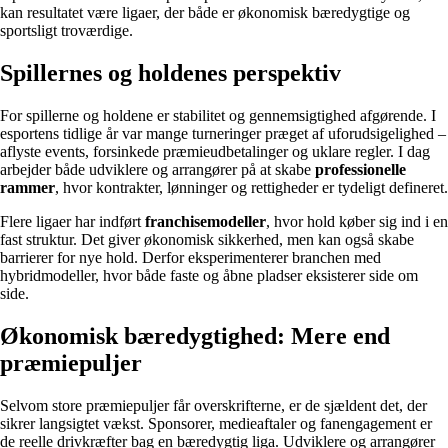
kan resultatet være ligaer, der både er økonomisk bæredygtige og
sportsligt troværdige.
Spillernes og holdenes perspektiv
For spillerne og holdene er stabilitet og gennemsigtighed afgørende. I
esportens tidlige år var mange turneringer præget af uforudsigelighed –
aflyste events, forsinkede præmieudbetalinger og uklare regler. I dag
arbejder både udviklere og arrangører på at skabe
professionelle
rammer
, hvor kontrakter, lønninger og rettigheder er tydeligt defineret.
Flere ligaer har indført
franchisemodeller
, hvor hold køber sig ind i en
fast struktur. Det giver økonomisk sikkerhed, men kan også skabe
barrierer for nye hold. Derfor eksperimenterer branchen med
hybridmodeller, hvor både faste og åbne pladser eksisterer side om
side.
Økonomisk bæredygtighed: Mere end
præmiepuljer
Selvom store præmiepuljer får overskrifterne, er de sjældent det, der
sikrer langsigtet vækst. Sponsorer, medieaftaler og fanengagement er
de reelle drivkræfter bag en bæredygtig liga. Udviklere og arrangører