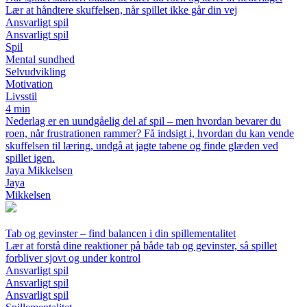
Lær at håndtere skuffelsen, når spillet ikke går din vej
Ansvarligt spil
Ansvarligt spil
Spil
Mental sundhed
Selvudvikling
Motivation
Livsstil
4 min
Nederlag er en uundgåelig del af spil – men hvordan bevarer du
roen, når frustrationen rammer? Få indsigt i, hvordan du kan vende
skuffelsen til læring, undgå at jagte tabene og finde glæden ved
spillet igen.
Jaya Mikkelsen
Jaya
Mikkelsen
Tab og gevinster – find balancen i din spillementalitet
Lær at forstå dine reaktioner på både tab og gevinster, så spillet
forbliver sjovt og under kontrol
Ansvarligt spil
Ansvarligt spil
Ansvarligt spil