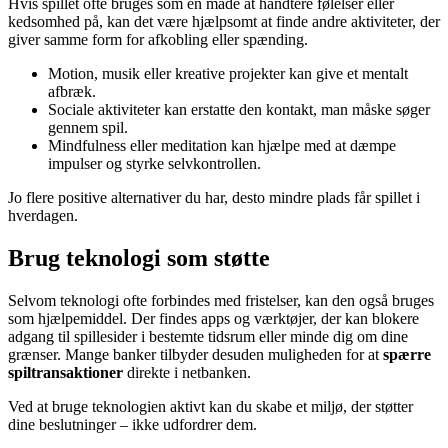
Hvis spillet ofte bruges som en måde at håndtere følelser eller
kedsomhed på, kan det være hjælpsomt at finde andre aktiviteter, der
giver samme form for afkobling eller spænding.
Motion, musik eller kreative projekter kan give et mentalt
afbræk.
Sociale aktiviteter kan erstatte den kontakt, man måske søger
gennem spil.
Mindfulness eller meditation kan hjælpe med at dæmpe
impulser og styrke selvkontrollen.
Jo flere positive alternativer du har, desto mindre plads får spillet i
hverdagen.
Brug teknologi som støtte
Selvom teknologi ofte forbindes med fristelser, kan den også bruges
som hjælpemiddel. Der findes apps og værktøjer, der kan blokere
adgang til spillesider i bestemte tidsrum eller minde dig om dine
grænser. Mange banker tilbyder desuden muligheden for at
spærre
spiltransaktioner
direkte i netbanken.
Ved at bruge teknologien aktivt kan du skabe et miljø, der støtter
dine beslutninger – ikke udfordrer dem.