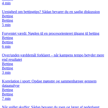
4 min
Uenighed om bettingtips? Sådan bevarer du en saglig diskussion
Betting
Betting
5 min
Forventet værdi: Nøglen til en procesorienteret tilgang til betting
Betting
Betting
6 min
Over/under-væddemål forklaret – når kampens tempo betyder mere
end resultatet
Betting
Betting
3 min
Korrelation i sport: Opdag mønstre og sammenhænge gennem
dataanalyse
Betting
Betting
7 min
Når spillet skuffer: Sådan bevarer du roen og lærer af nederlaget