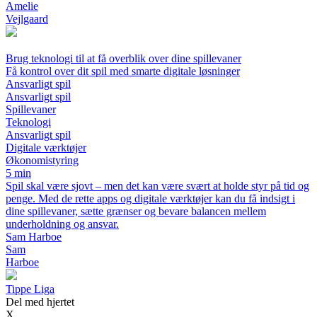
Amelie
Vejlgaard
Brug teknologi til at få overblik over dine spillevaner
Få kontrol over dit spil med smarte digitale løsninger
Ansvarligt spil
Ansvarligt spil
Spillevaner
Teknologi
Ansvarligt spil
Digitale værktøjer
Økonomistyring
5 min
Spil skal være sjovt – men det kan være svært at holde styr på tid og
penge. Med de rette apps og digitale værktøjer kan du få indsigt i
dine spillevaner, sætte grænser og bevare balancen mellem
underholdning og ansvar.
Sam Harboe
Sam
Harboe
Tippe Liga
Del med hjertet
X