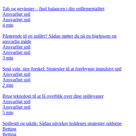
Tab og gevinster – find balancen i din spillementalitet
Ansvarligt spil
Ansvarligt spil
4 min
Pårørende til en spiller? Sådan støtter du på en hjælpsom og
ansvarlig måde
Ansvarligt spil
Ansvarligt spil
3 min
Små valg, stor forskel: Strategier til at forebygge impulsivt spil
Ansvarligt spil
Ansvarligt spil
2 min
Brug teknologi til at få overblik over dine spillevaner
Ansvarligt spil
Ansvarligt spil
5 min
Spillestil og taktik: Sådan påvirker holdenes strategier oddsene
Betting
Betting