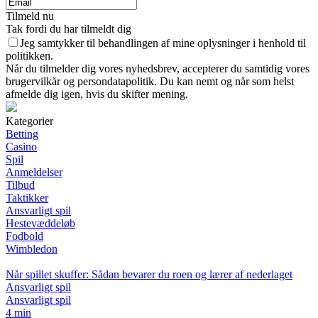
Tilmeld nu
Tak fordi du har tilmeldt dig
Jeg samtykker til behandlingen af mine oplysninger i henhold til
politikken.
Når du tilmelder dig vores nyhedsbrev, accepterer du samtidig vores
brugervilkår og persondatapolitik. Du kan nemt og når som helst
afmelde dig igen, hvis du skifter mening.
Kategorier
Betting
Casino
Spil
Anmeldelser
Tilbud
Taktikker
Ansvarligt spil
Hestevæddeløb
Fodbold
Wimbledon
Når spillet skuffer: Sådan bevarer du roen og lærer af nederlaget
Ansvarligt spil
Ansvarligt spil
4 min