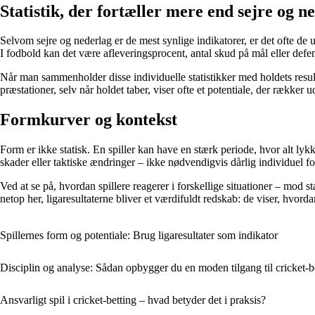
Statistik, der fortæller mere end sejre og n
Selvom sejre og nederlag er de mest synlige indikatorer, er det ofte de 
I fodbold kan det være afleveringsprocent, antal skud på mål eller defen
Når man sammenholder disse individuelle statistikker med holdets resultat
præstationer, selv når holdet taber, viser ofte et potentiale, der rækker
Formkurver og kontekst
Form er ikke statisk. En spiller kan have en stærk periode, hvor alt lyk
skader eller taktiske ændringer – ikke nødvendigvis dårlig individuel f
Ved at se på, hvordan spillere reagerer i forskellige situationer – mod 
netop her, ligaresultaterne bliver et værdifuldt redskab: de viser, hvord
Spillernes form og potentiale: Brug ligaresultater som indikator
Disciplin og analyse: Sådan opbygger du en moden tilgang til cricket-b
Ansvarligt spil i cricket-betting – hvad betyder det i praksis?