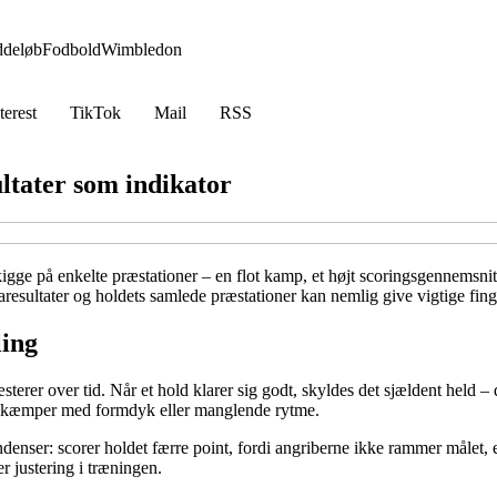
ddeløb
Fodbold
Wimbledon
terest
TikTok
Mail
RSS
ultater som indikator
 kigge på enkelte præstationer – en flot kamp, et højt scoringsgennemsnit
Ligaresultater og holdets samlede præstationer kan nemlig give vigtige fi
ling
æsterer over tid. Når et hold klarer sig godt, skyldes det sjældent held – d
re kæmper med formdyk eller manglende rytme.
endenser: scorer holdet færre point, fordi angriberne ikke rammer målet, 
r justering i træningen.