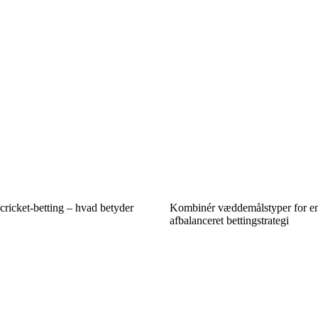
 cricket-betting – hvad betyder
Kombinér væddemålstyper for e
afbalanceret bettingstrategi